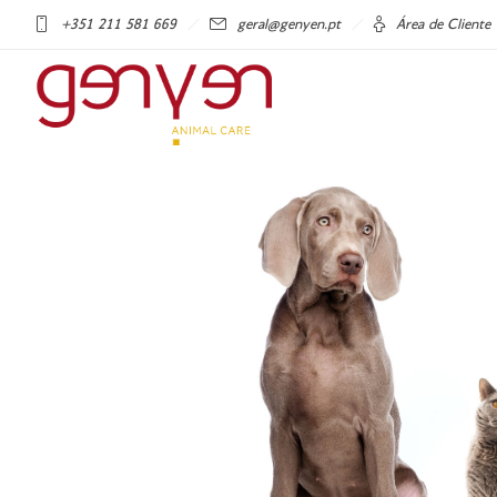
+351 211 581 669
geral@genyen.pt
Área de Cliente