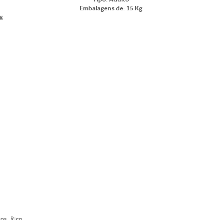
Embalagens de: 15 Kg
g
os. Rico