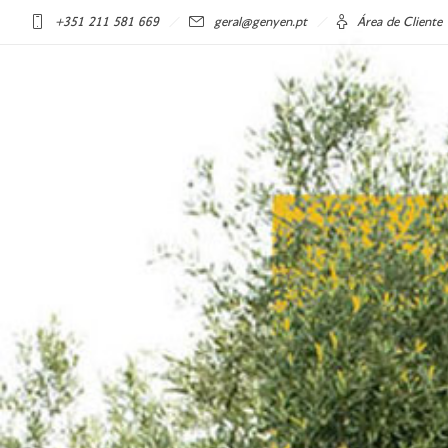
+351 211 581 669
geral@genyen.pt
Área de Cliente