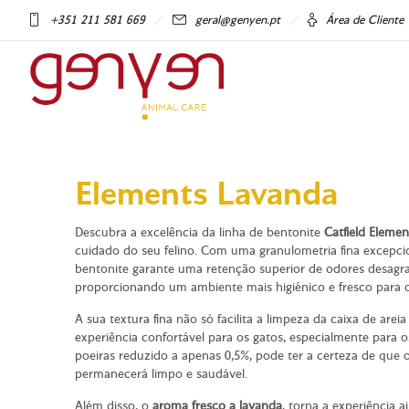
+351 211 581 669
geral@genyen.pt
Área de Cliente
Elements Lavanda
Descubra a excelência da linha de bentonite
Catfield Elemen
cuidado do seu felino. Com uma granulometria fina excepci
bentonite garante uma retenção superior de odores desagr
proporcionando um ambiente mais higiénico e fresco para o
A sua textura fina não só facilita a limpeza da caixa de a
experiência confortável para os gatos, especialmente para
poeiras reduzido a apenas 0,5%, pode ter a certeza de que 
permanecerá limpo e saudável.
Além disso, o
aroma fresco a lavanda
, torna a experiência a