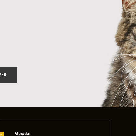
VER
Morada: