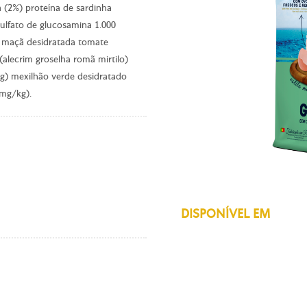
 (2%) proteína de sardinha
sulfato de glucosamina 1.000
a maçã desidratada tomate
(alecrim groselha romã mirtilo)
g) mexilhão verde desidratado
 mg/kg).
DISPONÍVEL EM