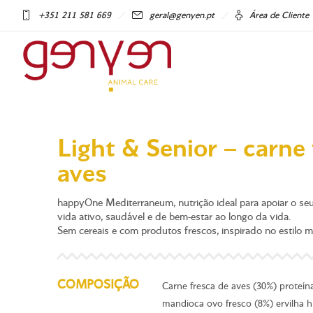
+351 211 581 669
geral@genyen.pt
Área de Cliente
Light & Senior – carne 
aves
happyOne Mediterraneum, nutrição ideal para apoiar o se
vida ativo, saudável e de bem-estar ao longo da vida.
Sem cereais e com produtos frescos, inspirado no estilo m
COMPOSIÇÃO
Carne fresca de aves (30%) proteín
mandioca ovo fresco (8%) ervilha h