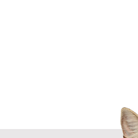
Próx.