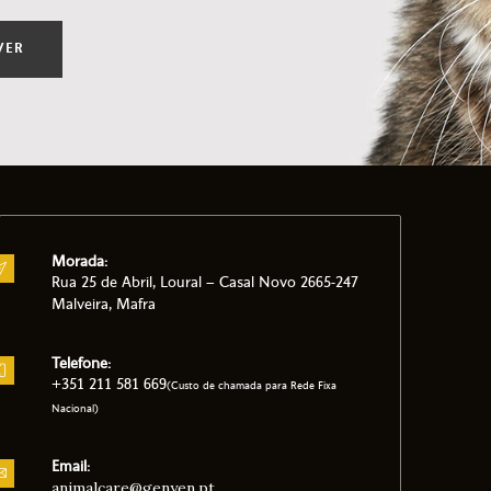
VER
Morada:
Rua 25 de Abril, Loural – Casal Novo 2665-247
Malveira, Mafra
Telefone:
+351 211 581 669
(Custo de chamada para Rede Fixa
Nacional)
Email:
animalcare@genyen.pt