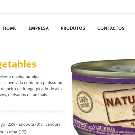
HOME
EMPRESA
PRODUTOS
CONTACTOS
getables
elente receita húmida
 desenvolvida como um petisco ou
 de peito de frango picado de alta
vos, derivados de animais,
ango (25%), abóbora (8%), cenoura
todextrina (1%).