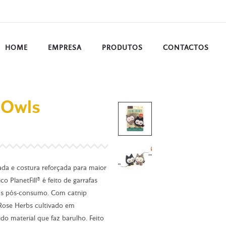
HOME
EMPRESA
PRODUTOS
CONTACTOS
l Owls
ada e costura reforçada para maior
o PlanetFill® é feito de garrafas
adas pós-consumo. Com catnip
 Rose Herbs cultivado em
o material que faz barulho. Feito