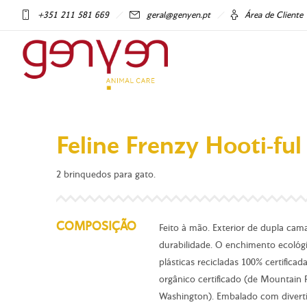
+351 211 581 669
geral@genyen.pt
Área de Cliente
Feline Frenzy Hooti-fu
2 brinquedos para gato.
COMPOSIÇÃO
Feito à mão. Exterior de dupla cam
durabilidade. O enchimento ecológic
plásticas recicladas 100% certific
orgânico certificado (de Mountain
Washington). Embalado com divertid