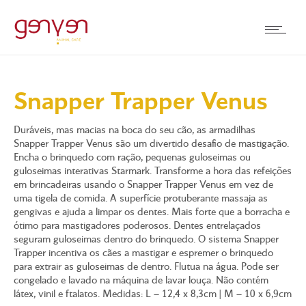
Snapper Trapper Venus
Duráveis, mas macias na boca do seu cão, as armadilhas
Snapper Trapper Venus são um divertido desafio de mastigação.
Encha o brinquedo com ração, pequenas guloseimas ou
guloseimas interativas Starmark. Transforme a hora das refeições
em brincadeiras usando o Snapper Trapper Venus em vez de
uma tigela de comida. A superfície protuberante massaja as
gengivas e ajuda a limpar os dentes. Mais forte que a borracha e
ótimo para mastigadores poderosos. Dentes entrelaçados
seguram guloseimas dentro do brinquedo. O sistema Snapper
Trapper incentiva os cães a mastigar e espremer o brinquedo
para extrair as guloseimas de dentro. Flutua na água. Pode ser
congelado e lavado na máquina de lavar louça. Não contém
látex, vinil e ftalatos. Medidas: L – 12,4 x 8,3cm | M – 10 x 6,9cm