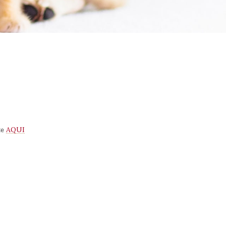
AQUI
te