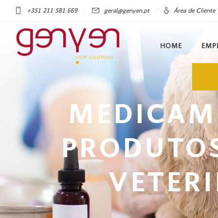
+351 211 581 669
geral@genyen.pt
Área de Cliente
HOME
EMP
MEDICAM
PRODUTOS
VETER