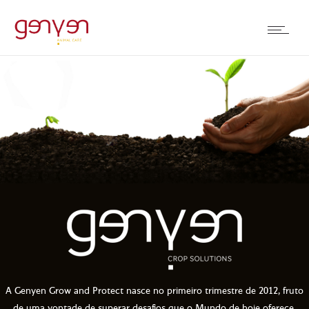
A Genyen Grow and Protect nasce no primeiro trimestre de 2012, fruto
de uma vontade de superar desafios que o Mundo de hoje oferece.