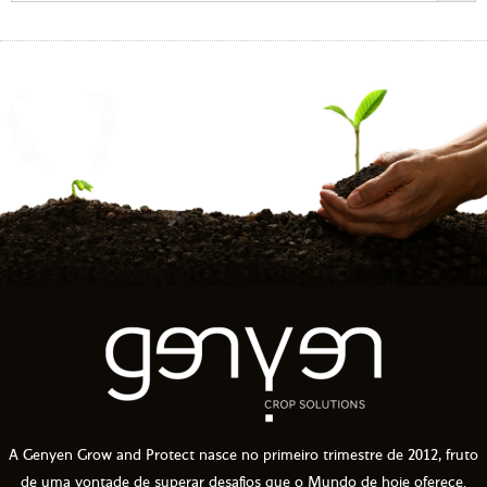
A Genyen Grow and Protect nasce no primeiro trimestre de 2012, fruto
de uma vontade de superar desafios que o Mundo de hoje oferece.