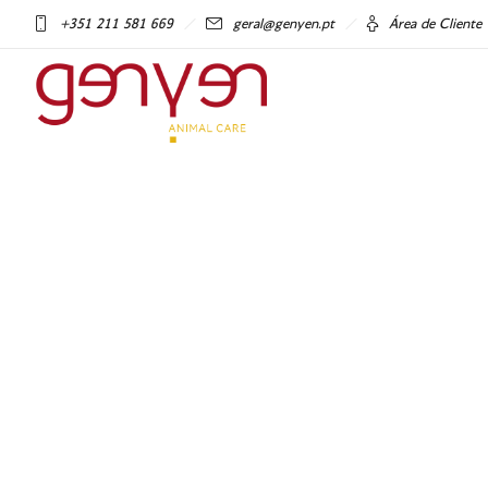
+351 211 581 669
geral@genyen.pt
Área de Cliente