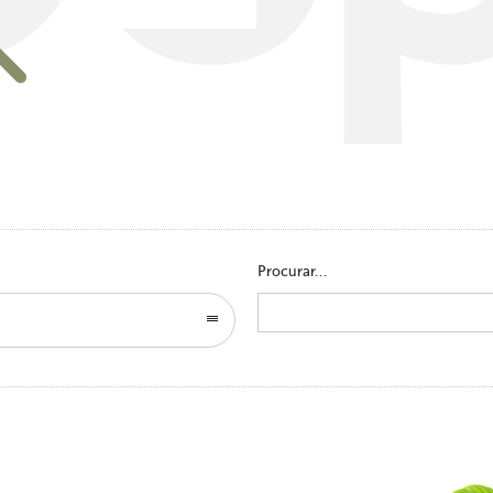
Go to homepage
Procurar...
Search
for: