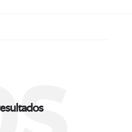
s
esultados