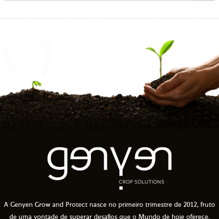
A Genyen Grow and Protect nasce no primeiro trimestre de 2012, fruto
de uma vontade de superar desafios que o Mundo de hoje oferece.