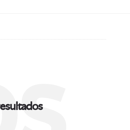
s
esultados