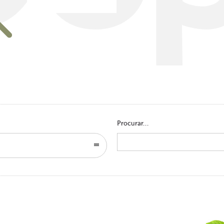
Go to homepage
Procurar...
Search
for: