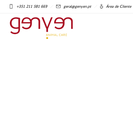
+351 211 581 669
geral@genyen.pt
Área de Cliente