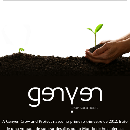
A Genyen Grow and Protect nasce no primeiro trimestre de 2012, fruto
de uma vontade de superar desafios que o Mundo de hoje oferece.