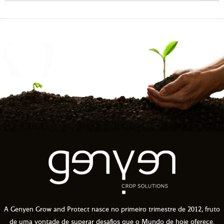
A Genyen Grow and Protect nasce no primeiro trimestre de 2012, fruto
de uma vontade de superar desafios que o Mundo de hoje oferece.