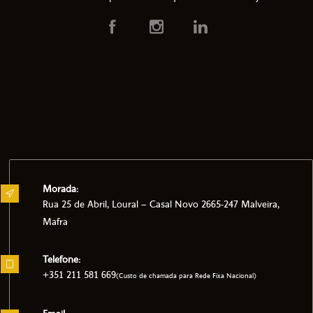
Morada:
Rua 25 de Abril, Loural – Casal Novo 2665-247 Malveira,
Mafra
Telefone:
+351 211 581 669
(Custo de chamada para Rede Fixa Nacional)