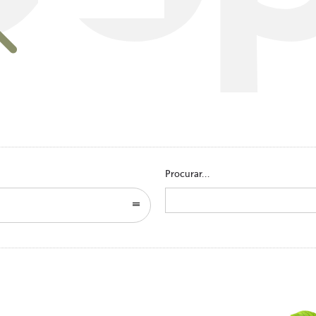
Go to homepage
Procurar...
Search
for: