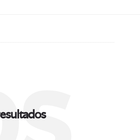
s
esultados