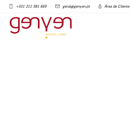
+351 211 581 669
geral@genyen.pt
Área de Cliente