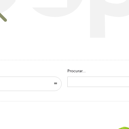
Go to homepage
Procurar...
Search
for: