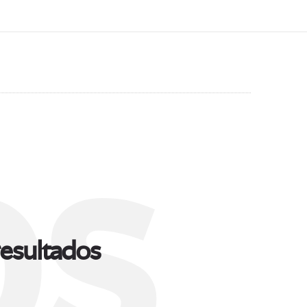
s
esultados