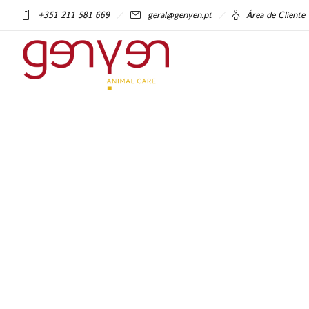
+351 211 581 669
geral@genyen.pt
Área de Cliente