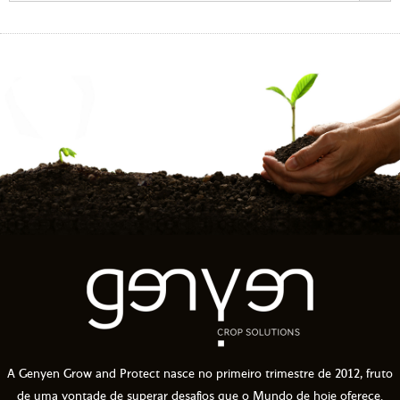
A Genyen Grow and Protect nasce no primeiro trimestre de 2012, fruto
de uma vontade de superar desafios que o Mundo de hoje oferece.