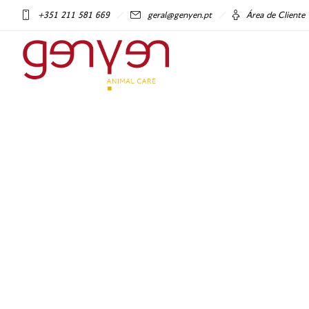
+351 211 581 669
geral@genyen.pt
Área de Cliente