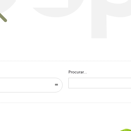
Go to homepage
Procurar...
Search
for: