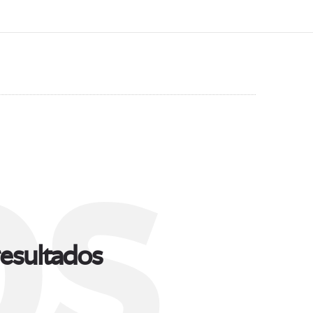
s
esultados