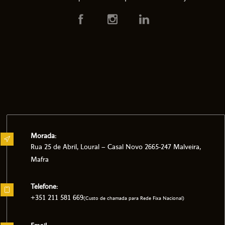
Morada:
Rua 25 de Abril, Loural – Casal Novo 2665-247 Malveira,
Mafra
Telefone:
+351 211 581 669
(Custo de chamada para Rede Fixa Nacional)