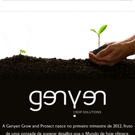
A Genyen Grow and Protect nasce no primeiro trimestre de 2012, fruto
de uma vontade de superar desafios que o Mundo de hoje oferece.