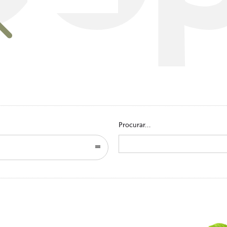
Go to homepage
Procurar...
Search
for: