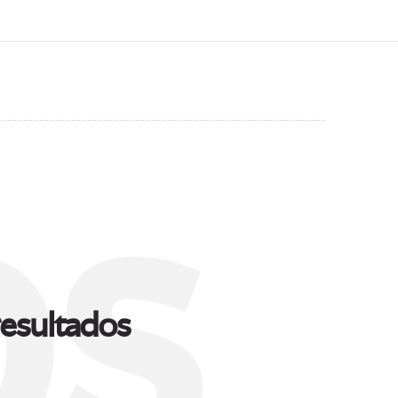
s
esultados