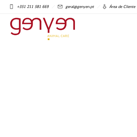
+351 211 581 669
geral@genyen.pt
Área de Cliente