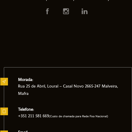
Morada:
Rua 25 de Abril, Loural – Casal Novo 2665-247 Malveira,
Mafra
Telefone:
+351 211 581 669
(Custo de chamada para Rede Fixa Nacional)