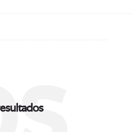
s
esultados