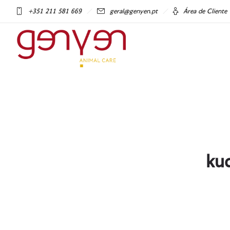
+351 211 581 669
geral@genyen.pt
Área de Cliente
ku