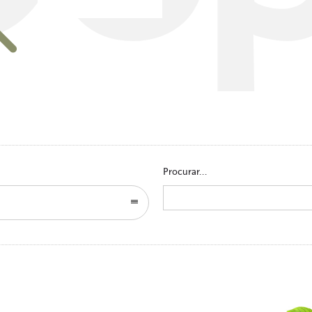
Go to homepage
Procurar...
Search
for: