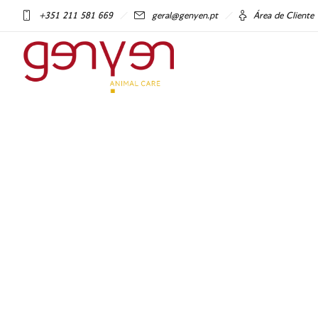
+351 211 581 669
geral@genyen.pt
Área de Cliente