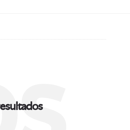
s
esultados