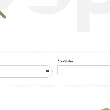
Go to homepage
Procurar...
Search
for: