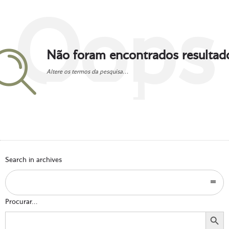
Oops
Não foram encontrados resultad
Altere os termos da pesquisa...
Go to homepage
Search in archives
Procurar...
Search Button
Search
for: