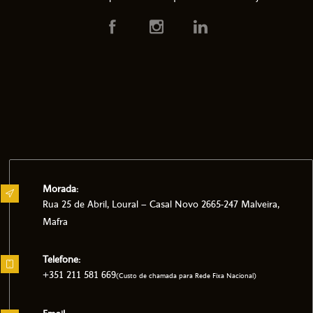
Morada:
Rua 25 de Abril, Loural – Casal Novo 2665-247 Malveira,
Mafra
Telefone:
+351 211 581 669
(Custo de chamada para Rede Fixa Nacional)