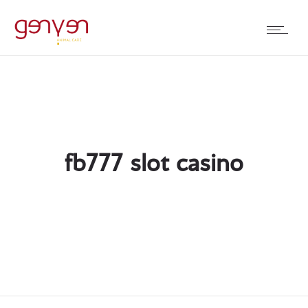
fb777 slot casino