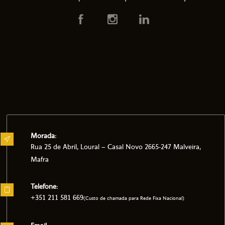
Morada:
Rua 25 de Abril, Loural – Casal Novo 2665-247 Malveira,
Mafra
Telefone:
+351 211 581 669
(Custo de chamada para Rede Fixa Nacional)