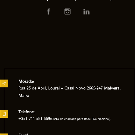
Morada:
Rua 25 de Abril, Loural – Casal Novo 2665-247 Malveira,
Mafra
Telefone:
+351 211 581 669
(Custo de chamada para Rede Fixa Nacional)