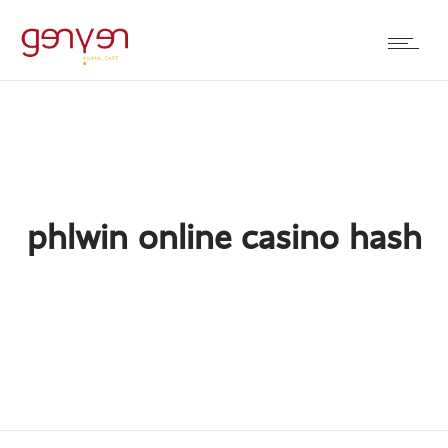
phlwin online casino hash