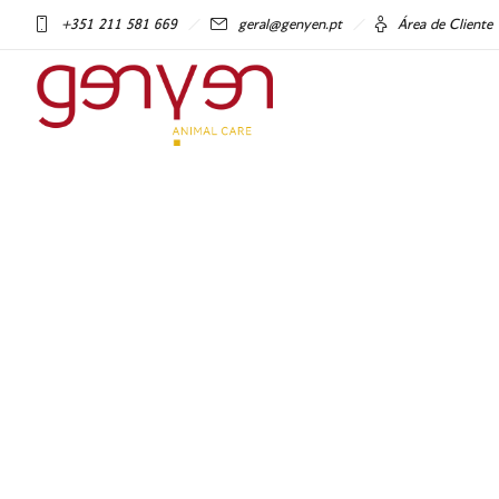
+351 211 581 669
geral@genyen.pt
Área de Cliente