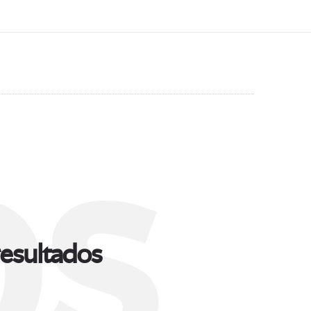
s
esultados