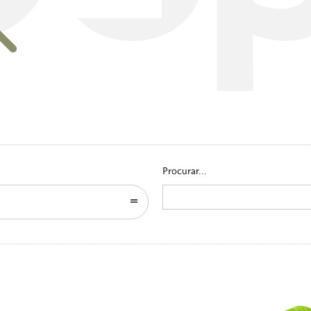
Go to homepage
Procurar...
Search
for: