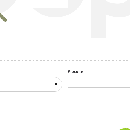
Go to homepage
Procurar...
Search
for: