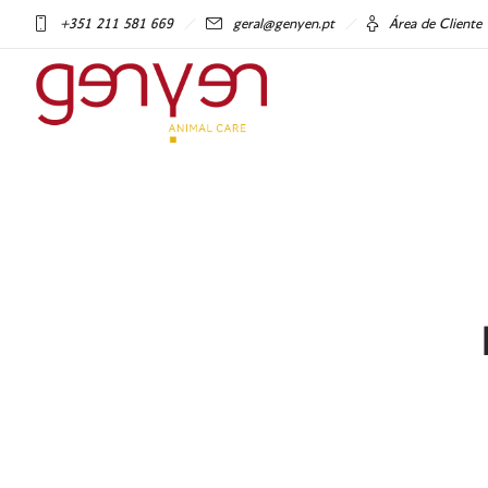
+351 211 581 669
geral@genyen.pt
Área de Cliente