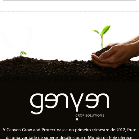
A Genyen Grow and Protect nasce no primeiro trimestre de 2012, fruto
de uma vontade de superar desafios que o Mundo de hoje oferece.