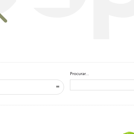
Go to homepage
Procurar...
Search
for: