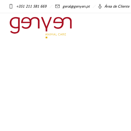
+351 211 581 669
geral@genyen.pt
Área de Cliente