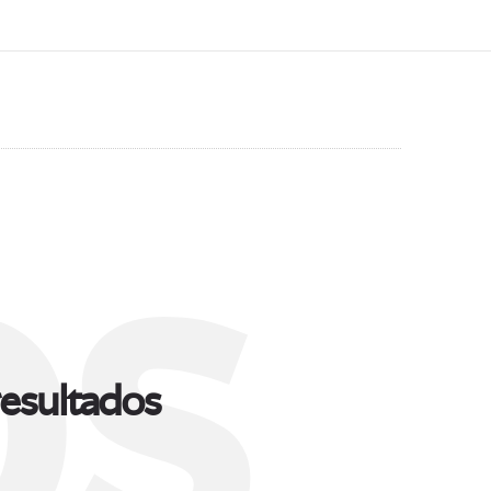
s
esultados