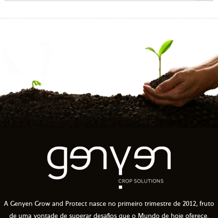
A Genyen Grow and Protect nasce no primeiro trimestre de 2012, fruto
de uma vontade de superar desafios que o Mundo de hoje oferece.