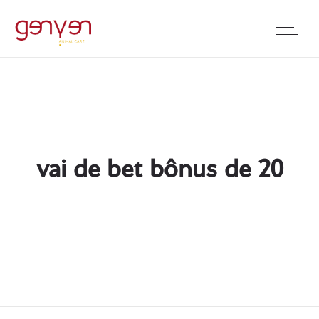
vai de bet bônus de 20