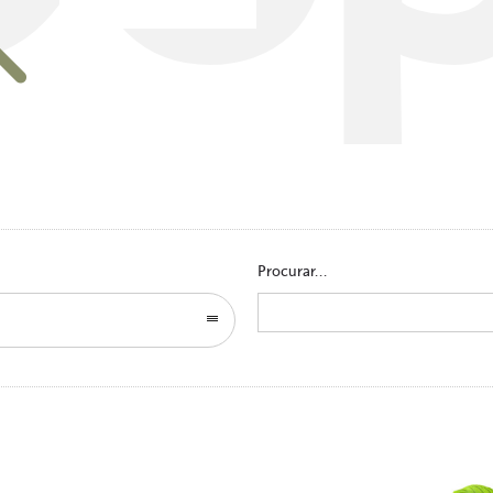
Go to homepage
Procurar...
Search
for: