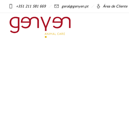
+351 211 581 669
geral@genyen.pt
Área de Cliente