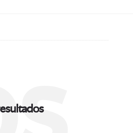
s
esultados