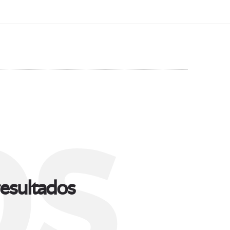
s
esultados