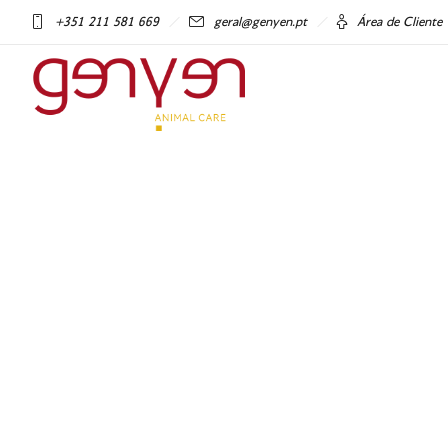
+351 211 581 669
geral@genyen.pt
Área de Cliente