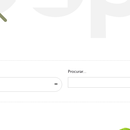
Go to homepage
Procurar...
Search
for: