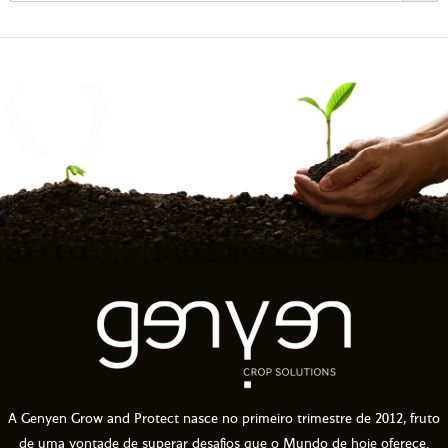
A Genyen Grow and Protect nasce no primeiro trimestre de 2012, fruto
de uma vontade de superar desafios que o Mundo de hoje oferece.