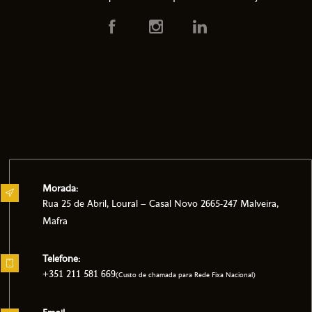
Morada:
Rua 25 de Abril, Loural – Casal Novo 2665-247 Malveira,
Mafra
Telefone:
+351 211 581 669
(Custo de chamada para Rede Fixa Nacional)