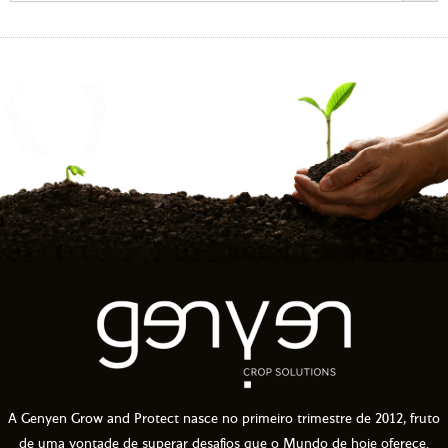
A Genyen Grow and Protect nasce no primeiro trimestre de 2012, fruto
de uma vontade de superar desafios que o Mundo de hoje oferece.