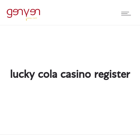
lucky cola casino register