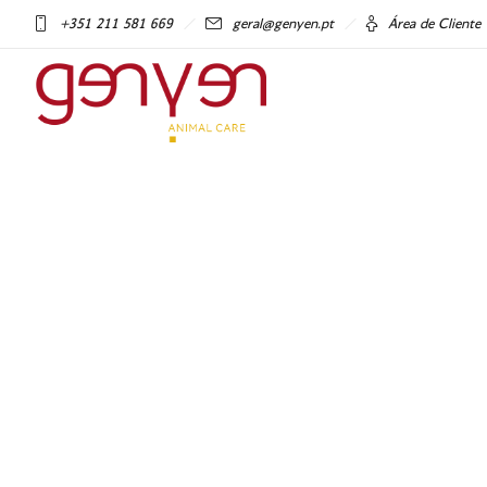
+351 211 581 669
geral@genyen.pt
Área de Cliente