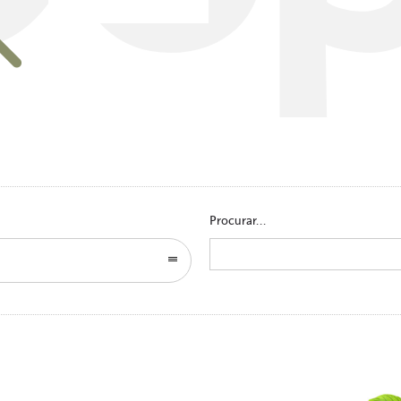
Go to homepage
Procurar...
Search
for: