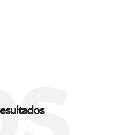
s
esultados