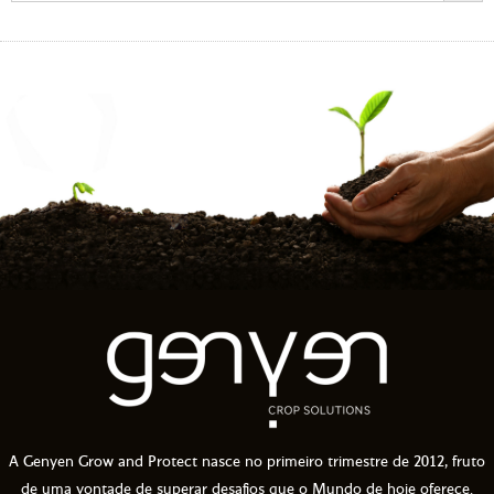
A Genyen Grow and Protect nasce no primeiro trimestre de 2012, fruto
de uma vontade de superar desafios que o Mundo de hoje oferece.