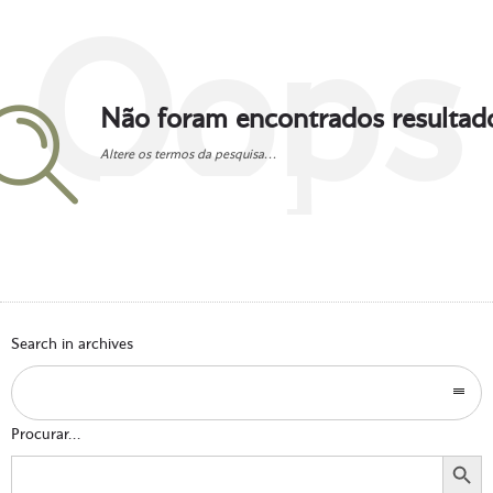
Oops
Não foram encontrados resultad
Altere os termos da pesquisa...
Go to homepage
Search in archives
Procurar...
Search Button
Search
for: