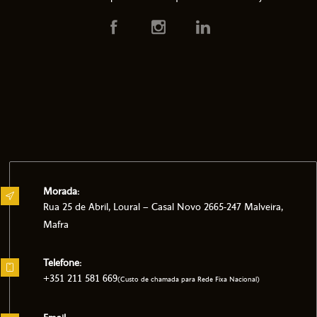
Morada:
Rua 25 de Abril, Loural – Casal Novo 2665-247 Malveira,
Mafra
Telefone:
+351 211 581 669
(Custo de chamada para Rede Fixa Nacional)