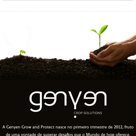
A Genyen Grow and Protect nasce no primeiro trimestre de 2012, fruto
de uma vontade de superar desafios que o Mundo de hoje oferece.