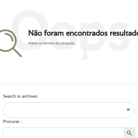
Oops
Não foram encontrados resultad
Altere os termos da pesquisa...
Go to homepage
Search in archives
Procurar...
Search Button
Search
for: