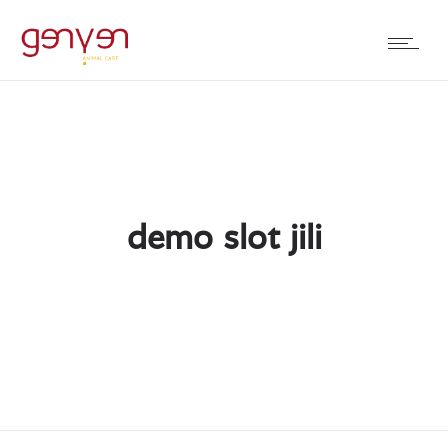
demo slot jili