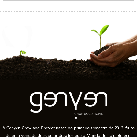
A Genyen Grow and Protect nasce no primeiro trimestre de 2012, fruto
de uma vontade de superar desafios que o Mundo de hoje oferece.