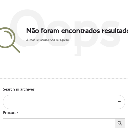
Oops
Não foram encontrados resultad
Altere os termos da pesquisa...
Go to homepage
Search in archives
Procurar...
Search Button
Search
for: