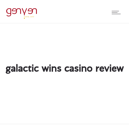
galactic wins casino review