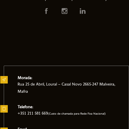
Morada:
Rua 25 de Abril, Loural – Casal Novo 2665-247 Malveira,
Mafra
Telefone:
+351 211 581 669
(Custo de chamada para Rede Fixa Nacional)