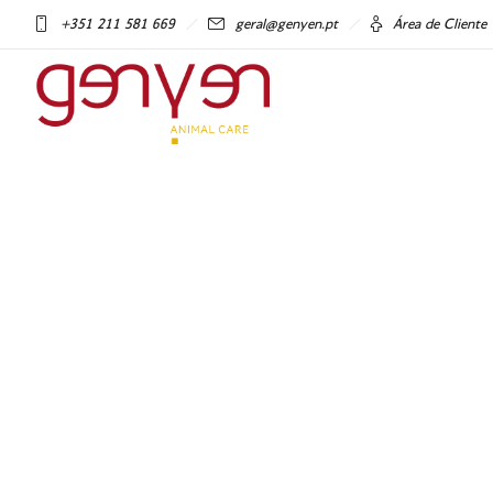
+351 211 581 669
geral@genyen.pt
Área de Cliente