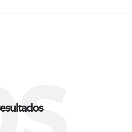
s
esultados