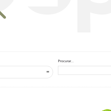
Go to homepage
Procurar...
Search
for: