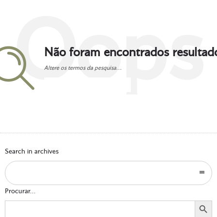
Oops
Não foram encontrados resultad
Altere os termos da pesquisa...
Go to homepage
Search in archives
Procurar...
Search Button
Search
for: