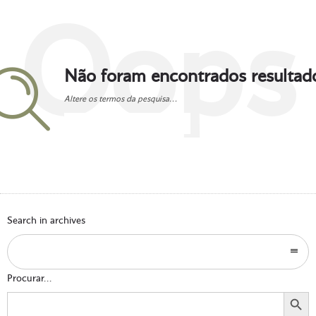
Oops
Não foram encontrados resultad
Altere os termos da pesquisa...
Go to homepage
Search in archives
Procurar...
Search Button
Search
for: