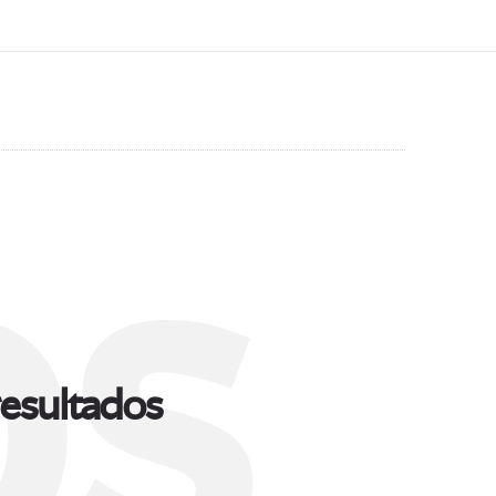
s
esultados