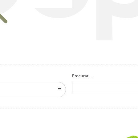
Go to homepage
Procurar...
Search
for: