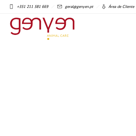
+351 211 581 669
geral@genyen.pt
Área de Cliente