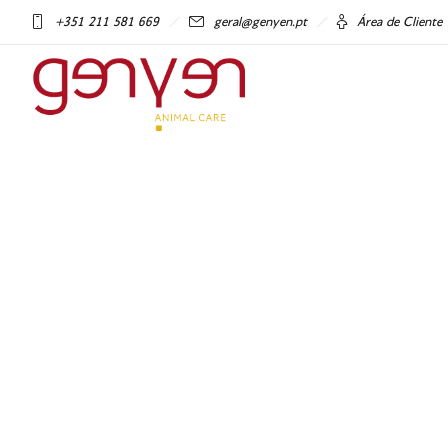
+351 211 581 669
geral@genyen.pt
Área de Cliente