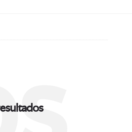
s
esultados