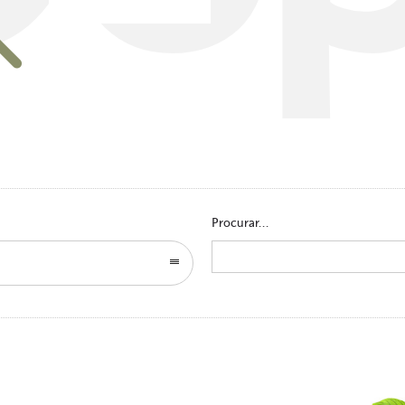
Go to homepage
Procurar...
Search
for: